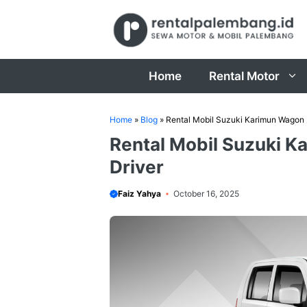
Skip
to
content
Home
Rental Motor
Home
»
Blog
»
Rental Mobil Suzuki Karimun Wagon 
Rental Mobil Suzuki 
Driver
Faiz Yahya
October 16, 2025