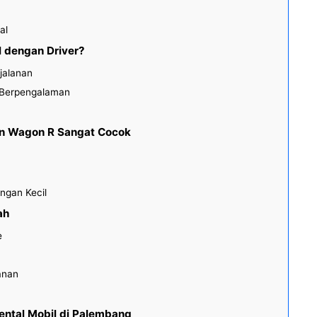
al
 dengan Driver?
jalanan
 Berpengalaman
un Wagon R Sangat Cocok
ngan Kecil
ah
e
anan
ntal Mobil di Palembang