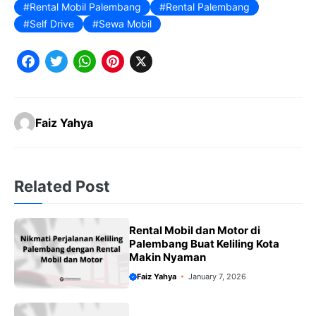
Rental Mobil Palembang
Rental Palembang
Self Drive
Sewa Mobil
F
T
W
P
X
a
w
h
i
c
it
a
n
Faiz Yahya
e
t
t
t
b
e
s
e
o
r
A
r
Related Post
o
p
e
k
p
s
Rental Mobil dan Motor di
t
Palembang Buat Keliling Kota
Makin Nyaman
Faiz Yahya
January 7, 2026