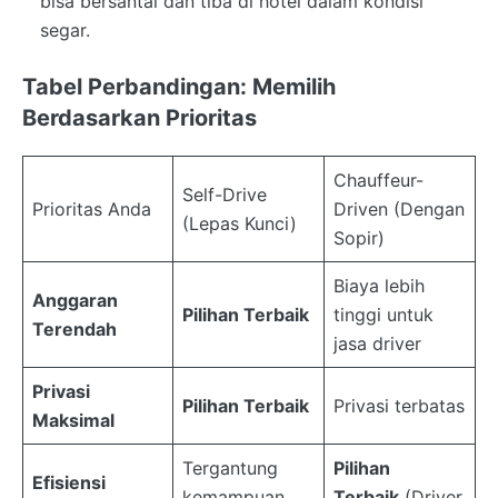
bisa bersantai dan tiba di hotel dalam kondisi
segar.
Tabel Perbandingan: Memilih
Berdasarkan Prioritas
Chauffeur-
Self-Drive
Prioritas Anda
Driven (Dengan
(Lepas Kunci)
Sopir)
Biaya lebih
Anggaran
Pilihan Terbaik
tinggi untuk
Terendah
jasa driver
Privasi
Pilihan Terbaik
Privasi terbatas
Maksimal
Tergantung
Pilihan
Efisiensi
kemampuan
Terbaik
(Driver