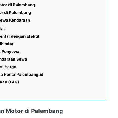
otor di Palembang
or di Palembang
 Sewa Kendaraan
dah
ntal dengan Efektif
hindari
uk Penyewa
endaraan Sewa
si Harga
a RentalPalembang.id
ukan (FAQ)
an Motor di Palembang