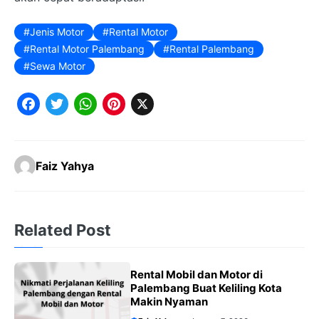
Jenis Motor
Rental Motor
Rental Motor Palembang
Rental Palembang
Sewa Motor
F
T
W
P
X
a
w
h
i
c
it
a
n
Faiz Yahya
e
t
t
t
b
e
s
e
o
r
A
r
Related Post
o
p
e
k
p
s
Rental Mobil dan Motor di
t
Palembang Buat Keliling Kota
Makin Nyaman