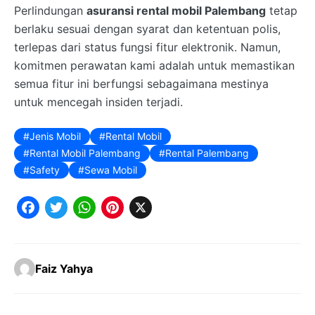
Perlindungan
asuransi rental mobil Palembang
tetap
berlaku sesuai dengan syarat dan ketentuan polis,
terlepas dari status fungsi fitur elektronik. Namun,
komitmen perawatan kami adalah untuk memastikan
semua fitur ini berfungsi sebagaimana mestinya
untuk mencegah insiden terjadi.
Jenis Mobil
Rental Mobil
Rental Mobil Palembang
Rental Palembang
Safety
Sewa Mobil
F
T
W
P
X
a
w
h
i
c
it
a
n
Faiz Yahya
e
t
t
t
b
e
s
e