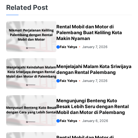
o
r
A
r
Related Post
o
p
e
k
p
s
Rental Mobil dan Motor di
t
Palembang Buat Keliling Kota
Makin Nyaman
Faiz Yahya
January 7, 2026
Menjelajahi Malam Kota Sriwijaya
dengan Rental Palembang
Faiz Yahya
January 7, 2026
Mengunjungi Benteng Kuto
Besak Lebih Seru dengan Rental
Mobil dan Motor di Palembang
Faiz Yahya
January 6, 2026
Rental Mobil dan Motor di