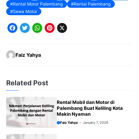
Rental Motor Palembang
Rental Palembang
Sewa Motor
F
T
W
P
X
a
w
h
i
c
it
a
n
Faiz Yahya
e
t
t
t
b
e
s
e
o
r
A
r
Related Post
o
p
e
k
p
s
Rental Mobil dan Motor di
t
Palembang Buat Keliling Kota
Makin Nyaman
Faiz Yahya
January 7, 2026