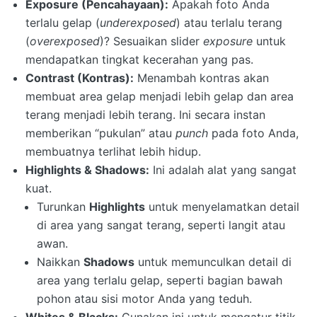
Exposure (Pencahayaan):
Apakah foto Anda
terlalu gelap (
underexposed
) atau terlalu terang
(
overexposed
)? Sesuaikan slider
exposure
untuk
mendapatkan tingkat kecerahan yang pas.
Contrast (Kontras):
Menambah kontras akan
membuat area gelap menjadi lebih gelap dan area
terang menjadi lebih terang. Ini secara instan
memberikan “pukulan” atau
punch
pada foto Anda,
membuatnya terlihat lebih hidup.
Highlights & Shadows:
Ini adalah alat yang sangat
kuat.
Turunkan
Highlights
untuk menyelamatkan detail
di area yang sangat terang, seperti langit atau
awan.
Naikkan
Shadows
untuk memunculkan detail di
area yang terlalu gelap, seperti bagian bawah
pohon atau sisi motor Anda yang teduh.
Whites & Blacks:
Gunakan ini untuk mengatur titik