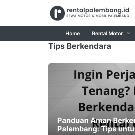
Skip
to
content
Home
Rental Motor
Tips Berkendara
Panduan Aman Berken
Palembang: Tips untu