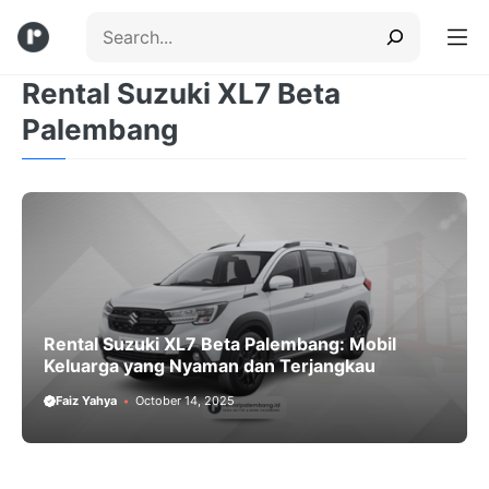
Skip
Search
to
content
Rental Suzuki XL7 Beta
Menu
Palembang
Rental Suzuki XL7 Beta Palembang: Mobil
Keluarga yang Nyaman dan Terjangkau
Faiz Yahya
October 14, 2025