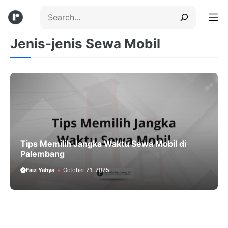
Skip
Search
to
content
Jenis-jenis Sewa Mobil
Menu
Tips Memilih Jangka Waktu Sewa Mobil di
Palembang
Faiz Yahya
October 21, 2025