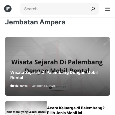
Skip
Search
to
content
Jembatan Ampera
Menu
Wisata Sejarah Di Palembang Dengan Mobil
Rental
Faiz Yahya
October 24, 2025
Acara Keluarga di Palembang?
Pilih Jenis Mobil Ini