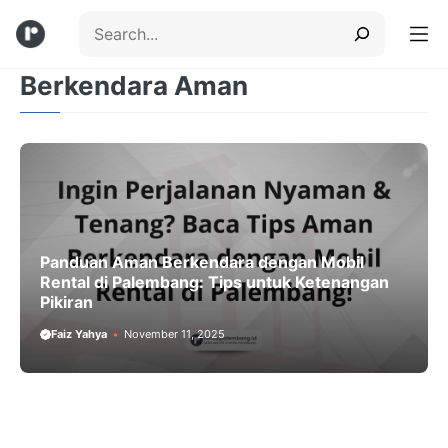
Skip
Search
to
content
Berkendara Aman
Menu
Panduan Aman Berkendara dengan Mobil
Rental di Palembang: Tips untuk Ketenangan
Pikiran
Faiz Yahya
November 11, 2025